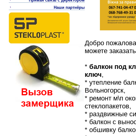
Прямая связь с директором
Наши партнёры
Добро пожаловат
можете заказать
*
балкон под к
ключ
,
* утепление бал
Вольногорск,
* ремонт м\п ок
стеклопакетов,
* раздвижные с
* балкон с выно
* обшивку балко