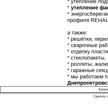
* утепление лод
*
утепление фа
* энергосберег
профиля REHAU,
а также:
* решётки, пери
* сварочные раб
* отделку пласт
* стеклопакеты,
* роллеты, жалю
* гаражные секц
* мы работаем 
Днепропетровс
Балко
Сделать